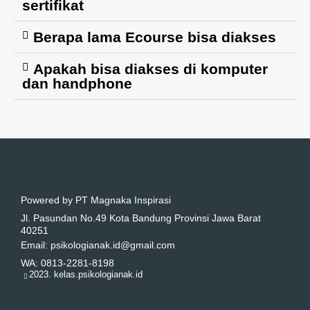
sertifikat
Berapa lama Ecourse bisa diakses
Apakah bisa diakses di komputer
dan handphone
Powered by PT Magnaka Inspirasi
Jl. Pasundan No.49 Kota Bandung Provinsi Jawa Barat
40251
Email: psikologianak.id@gmail.com
WA: 0813-2281-8198
2023. kelas.psikologianak.id
I
T